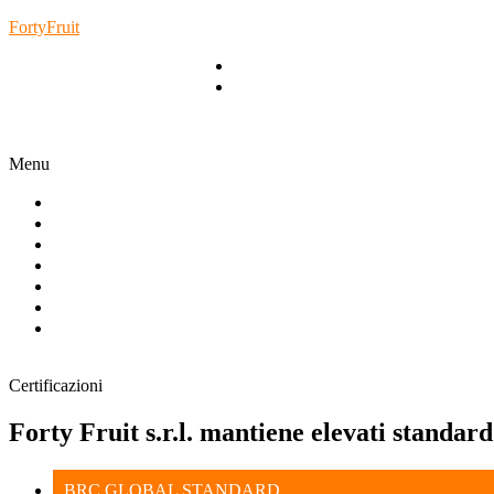
FortyFruit
(+39) 099 592 96.47
Email Info@fortyfruit.com
Menu
Home
Chi Siamo
Prodotti
Certificazioni
Gallery
News
Contatti
Certificazioni
Forty
Fruit
s.r.l.
mantiene
elevati
standard
BRC GLOBAL STANDARD