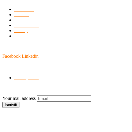
Chi Siamo
Prodotti
News
Certificazioni
Gallery
Contatti
SEGUICI
Facebook
Linkedin
SUPPORTO
Privacy Policy
Your mail address