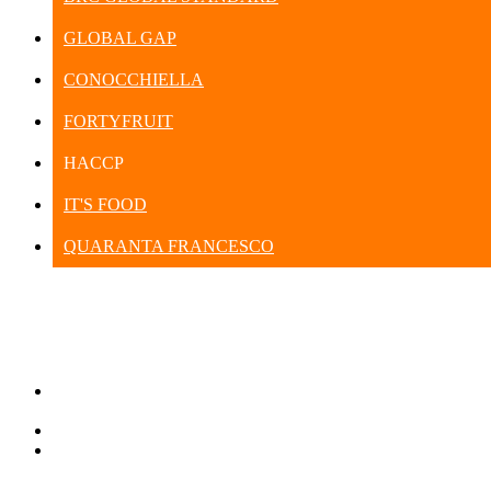
GLOBAL GAP
CONOCCHIELLA
FORTYFRUIT
HACCP
IT'S FOOD
QUARANTA FRANCESCO
Una vita dedicata all’agricoltura che
fino a venti anni prima era esercitata solo al dettaglio.
Via F. Parri ang. P. Mulele, z.i.
74027 - San Giorgio Jonico (TA)
info@fortyfruit.com
(+39) 099 592 96.47
L’AZIENDA