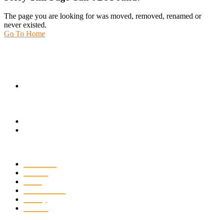
The page you are looking for was moved, removed, renamed or
never existed.
Go To Home
Una vita dedicata all’agricoltura che
fino a venti anni prima era esercitata solo al dettaglio.
Via F. Parri ang. P.
Mulele, z.i.
74027 - San Giorgio
Jonico (TA)
info@fortyfruit.com
(+39) 099 592 96.47
L’AZIENDA
Chi Siamo
Prodotti
News
Certificazioni
Gallery
Contatti