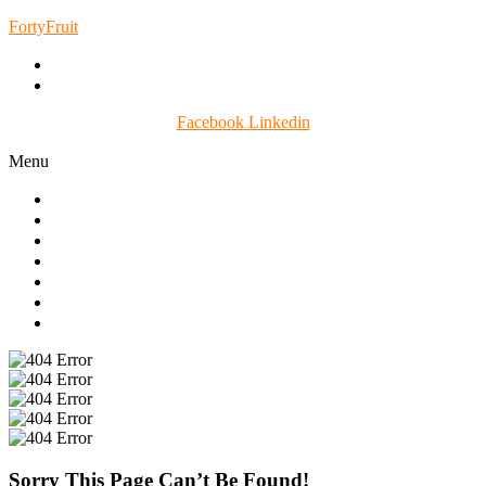
FortyFruit
(+39) 099 592 96.47
Email Info@fortyfruit.com
Facebook
Linkedin
Menu
Home
Chi Siamo
Prodotti
Certificazioni
Gallery
News
Contatti
Sorry This Page Can’t Be Found!