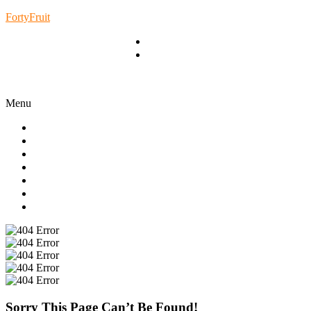
FortyFruit
(+39) 099 592 96.47
Email Info@fortyfruit.com
Menu
Home
Chi Siamo
Prodotti
Certificazioni
Gallery
News
Contatti
Sorry This Page Can’t Be Found!