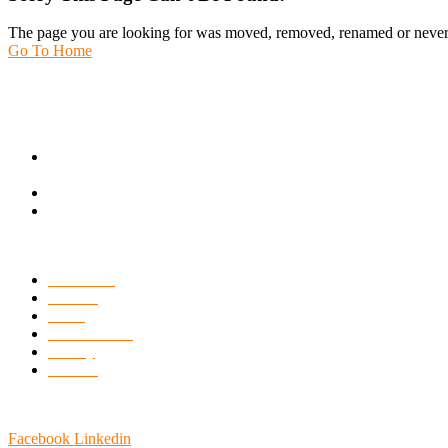
The page you are looking for was moved, removed, renamed or never 
Go To Home
Una vita dedicata all’agricoltura che
fino a venti anni prima era esercitata solo al dettaglio.
Via F. Parri ang. P. Mulele, z.i.
74027 - San Giorgio Jonico (TA)
info@fortyfruit.com
(+39) 099 592 96.47
L’AZIENDA
Chi Siamo
Prodotti
News
Certificazioni
Gallery
Contatti
SEGUICI
Facebook
Linkedin